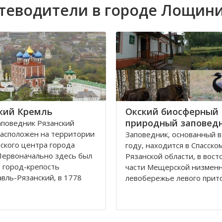
теводители в городе Лощин
кий Кремль
Окский биосферный
природный заповед
поведник Рязанский
асположен на территории
Заповедник, основанный в
ского центра города
году, находится в Спасско
Первоначально здесь был
Рязанской области, в вост
 город-крепость
части Мещерской низменн
вль-Рязанский, в 1778
левобережье левого прито
еименованный в город
реки Пра.
Из истории заповедника и
 была построена таким
что первостепенной задач