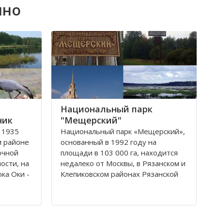
ино
Национальный парк
ник
"Мещерский"
 1935
Национальный парк «Мещерский»,
м районе
основанный в 1992 году на
очной
площади в 103 000 га, находится
ости, на
недалеко от Москвы, в Рязанскoм и
ка Оки -
Клeпиковском районах Рязанской
области.
звестно,
Территория парка занимает
ей для
обширную низменную плоскую