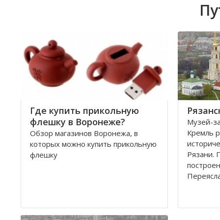
Пу
Где купить прикольную
Рязанс
флешку в Воронеже?
Музей-за
Кремль р
Обзор магазинов Воронежа, в
историче
которых можно купить прикольную
Рязани. 
флешку
построен
Переясла
году пер
Рязань.
Крепость