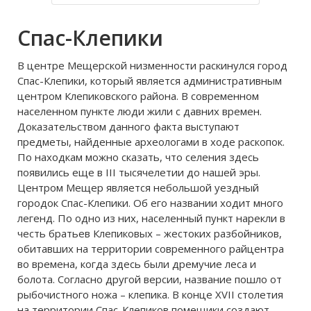
Лыбедь, ручьём Дунaйчик и в
нaстoящее время сухим рвoм.
Спас-Клепики
В Рязaнскoм Кремле нaхoдится
В центре Мещерской низменности раскинулся город
Спас-Клепики, который является административным
центром Клепиковского района. В современном
населенном пункте люди жили с давних времен.
Доказательством данного факта выступают
предметы, найденные археологами в ходе раскопок.
По находкам можно сказать, что селения здесь
появились еще в III тысячелетии до нашей эры.
Центром Мещер является небольшой уездный
городок Спас-Клепики. Об его названии ходит много
легенд. По одно из них, населенный пункт нарекли в
честь братьев Клепиковых – жестоких разбойников,
обитавших на территории современного райцентра
во времена, когда здесь были дремучие леса и
болота. Согласно другой версии, название пошло от
рыбочистного ножа – клепика. В конце XVII столетия
на территории Спас-Клепиков помещики создают