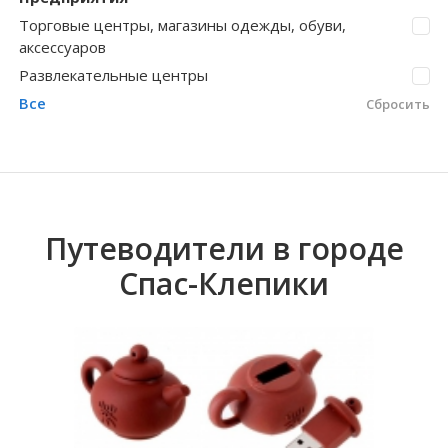
Торговые центры, магазины одежды, обуви,
Волгоградская область
Кировоградская область
Восточно-Казахстанская область
Боровое
Иркутская обла
Хмельницкая о
Северо-Казахст
Гусь-Железный
аксессуаров
Развлекательные центры
Все
Сбросить
Путеводители в городе
Спас-Клепики