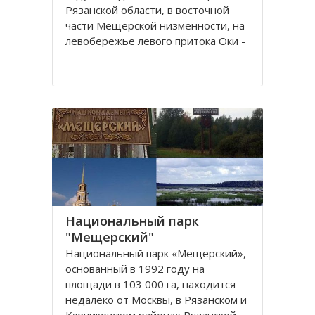
Рязанской области, в восточной
части Мещерской низменности, на
левобережье левого притока Оки -
реки Пра.
Из истории заповедника известно,
что первостепенной задачей для
создания являлось сохранение и
увеличение численности
Национальный парк
"Мещерский"
Национальный парк «Мещерский»,
основанный в 1992 году на
площади в 103 000 га, находится
недалеко от Москвы, в Рязанскoм и