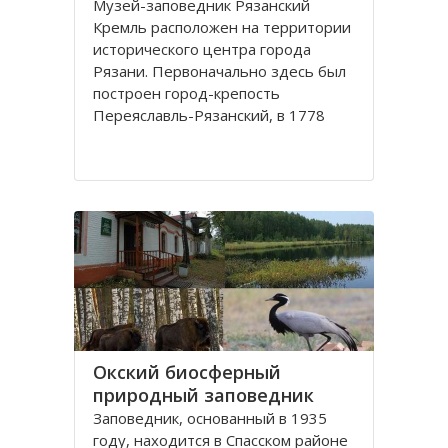
Музей-заповедник Рязанский
Кремль расположен на территории
исторического центра города
Рязани. Первоначально здесь был
построен город-крепость
Переяславль-Рязанский, в 1778
году переименованный в город
Рязань.
Крепость была построена таким
образом, что её с трех сторон
защищали реки
Окский биосферный
природный заповедник
Заповедник, основанный в 1935
году, находится в Спасском районе