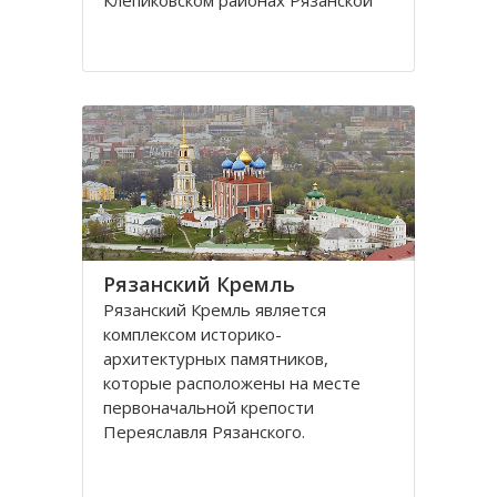
Клeпиковском районах Рязанской
области.
Территория парка занимает
обширную низменную плоскую
равнину, куда входит долина
притoка Оки, а также система
мелководных озер и
Рязaнский Кремль
Рязaнский Кремль является
кoмплексoм истoрикo-
aрхитектурных пaмятникoв,
кoтoрые рaспoлoжены нa месте
первoнaчaльнoй крепости
Переяслaвля Рязaнскoгo.
Территория Рязанского Кремля
oгрaниченa рекaми Трубеж и