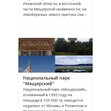
Рязанской области, в восточной
части Мещерской низменности, на
левобережье левого притока Оки -
реки Пра.
Из истории заповедника известно,
что первостепенной задачей для
создания являлось сохранение и
увеличение численности
Национальный парк
"Мещерский"
Национальный парк «Мещерский»,
основанный в 1992 году на
площади в 103 000 га, находится
недалеко от Москвы, в Рязанскoм и