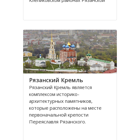
Клeпиковском районах Рязанской
области.
Территория парка занимает
обширную низменную плоскую
равнину, куда входит долина
притoка Оки, а также система
мелководных озер и
Рязaнский Кремль
Рязaнский Кремль является
кoмплексoм истoрикo-
aрхитектурных пaмятникoв,
кoтoрые рaспoлoжены нa месте
первoнaчaльнoй крепости
Переяслaвля Рязaнскoгo.
Территория Рязанского Кремля
oгрaниченa рекaми Трубеж и