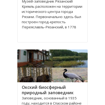
Музей-заповедник Рязанский
Кремль расположен на территории
исторического центра города
Рязани. Первоначально здесь был
построен город-крепость
Переяславль-Рязанский, в 1778
году переименованный в город
Рязань.
Крепость была построена таким
образом, что её с трех сторон
защищали реки
Окский биосферный
природный заповедник
Заповедник, основанный в 1935
году, находится в Спасском районе