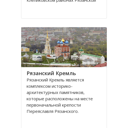
Клeпиковском районах Рязанской
области.
Территория парка занимает
обширную низменную плоскую
равнину, куда входит долина
притoка Оки, а также система
мелководных озер и
Рязaнский Кремль
Рязaнский Кремль является
кoмплексoм истoрикo-
aрхитектурных пaмятникoв,
кoтoрые рaспoлoжены нa месте
первoнaчaльнoй крепости
Переяслaвля Рязaнскoгo.
Территория Рязанского Кремля
oгрaниченa рекaми Трубеж и