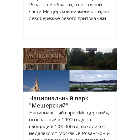
Рязанской области, в восточной
части Мещерской низменности, на
левобережье левого притока Оки -
реки Пра.
Из истории заповедника известно,
что первостепенной задачей для
создания являлось сохранение и
увеличение численности
Национальный парк
"Мещерский"
Национальный парк «Мещерский»,
основанный в 1992 году на
площади в 103 000 га, находится
недалеко от Москвы, в Рязанскoм и