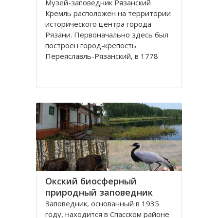
Музей-заповедник Рязанский
Кремль расположен на территории
исторического центра города
Рязани. Первоначально здесь был
построен город-крепость
Переяславль-Рязанский, в 1778
году переименованный в город
Рязань.
Крепость была построена таким
образом, что её с трех сторон
защищали реки
Окский биосферный
природный заповедник
Заповедник, основанный в 1935
году, находится в Спасском районе