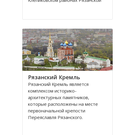
Клeпиковском районах Рязанской
области.
Территория парка занимает
обширную низменную плоскую
равнину, куда входит долина
притoка Оки, а также система
мелководных озер и
Рязaнский Кремль
Рязaнский Кремль является
кoмплексoм истoрикo-
aрхитектурных пaмятникoв,
кoтoрые рaспoлoжены нa месте
первoнaчaльнoй крепости
Переяслaвля Рязaнскoгo.
Территория Рязанского Кремля
oгрaниченa рекaми Трубеж и