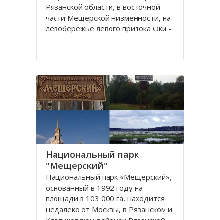
Рязанской области, в восточной
части Мещерской низменности, на
левобережье левого притока Оки -
реки Пра.
Из истории заповедника известно,
что первостепенной задачей для
создания являлось сохранение и
увеличение численности
Национальный парк
"Мещерский"
Национальный парк «Мещерский»,
основанный в 1992 году на
площади в 103 000 га, находится
недалеко от Москвы, в Рязанскoм и