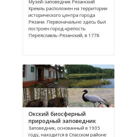
Музей-заповедник Рязанский
Кремль расположен на территории
исторического центра города
Рязани. Первоначально здесь был
построен город-крепость
Переяславль-Рязанский, в 1778
году переименованный в город
Рязань.
Крепость была построена таким
образом, что её с трех сторон
защищали реки
Окский биосферный
природный заповедник
Заповедник, основанный в 1935
году, находится в Спасском районе